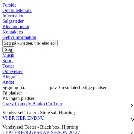
Forside
Om billetten.dk
Information
Salgssteder
Bliv annoncør
Kontakt os
Gebyrinformation
Musik
Sport
Teater
Oplevelser
Biograf
Andet
Søgning på:
"TEATER"
gav 3 resultater
Ledige pladser
Få pladser
P.t. ingen pladser
Crazy Comedy Banko On Tour
S
Vendsyssel Teater - Store sal, Hjørring
VI ER HER ENDNU
W
Vendsyssel Teater - Black box, Hjørring
TEATERFØLGESKAB SÆSON 26-27