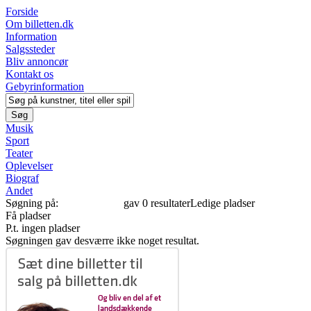
Forside
Om billetten.dk
Information
Salgssteder
Bliv annoncør
Kontakt os
Gebyrinformation
Musik
Sport
Teater
Oplevelser
Biograf
Andet
Søgning på:
"BIOGRAF"
gav 0 resultater
Ledige pladser
Få pladser
P.t. ingen pladser
Søgningen gav desværre ikke noget resultat.